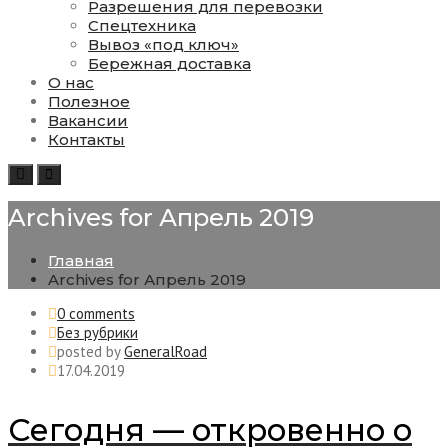
Разрешения для перевозки
Спецтехника
Вывоз «под ключ»
Бережная доставка
О нас
Полезное
Вакансии
Контакты
Search
Toggle
navigation
Archives for Апрель 2019
Главная
Archives for Апрель 2019
0 comments
Без рубрики
posted by
GeneralRoad
17.04.2019
Сегодня — откровенно о