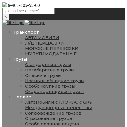
8-905-605-55-00
×
Транспорт
АВТОМОБИЛИ
Ж/Д ПЕРЕВОЗКИ
МОРСКИЕ ПЕРЕВОЗКИ
МУЛЬТИМОДАЛЬНЫЕ
Грузы
Стандартные грузы
Негабаритные грузы
Опасные грузы
Наливные/жидкие грузы
Особо хрупкие грузы
Скоропортящиеся грузы
Сервис
Автомобили с ГЛОНАС с GPS
Международные перевозки
Сопровождение грузов
Страхование грузов
Особо срочная подача