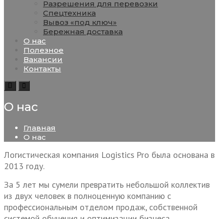
Разрешения для перевозки
Спецтехника
Вывоз «под ключ»
Бережная доставка
О нас
Полезное
Вакансии
Контакты
Search
Toggle
navigation
О нас
Главная
О нас
Логистическая компания
Logistics
Pro
была основана в
2013 году.
За 5 лет мы сумели превратить небольшой коллектив
из двух человек в полноценную компанию c
профессиональным отделом продаж, собственной
системой обучения и оптимизации бизнеса.