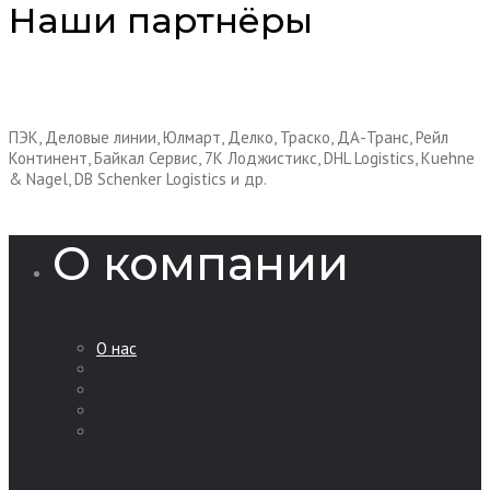
Наши партнёры
ПЭК, Деловые линии, Юлмарт, Делко, Траско, ДА-Транс, Рейл
Континент, Байкал Сервис, 7К Лоджистикс, DHL Logistics, Kuehne
& Nagel, DB Schenker Logistics и др.
О компании
О нас
Полезное
Транспорт
Сервис
Контакты