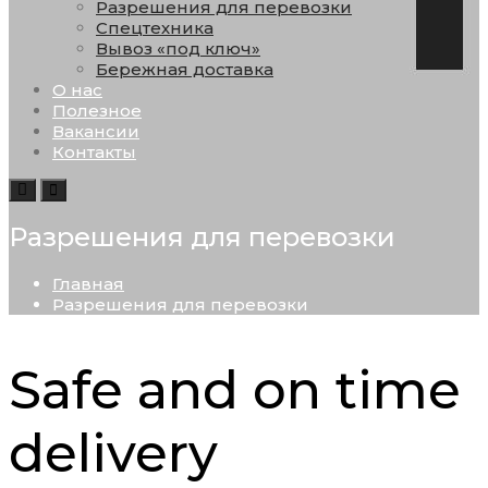
Разрешения для перевозки
Спецтехника
Вывоз «под ключ»
Бережная доставка
О нас
Полезное
Вакансии
Контакты
Search
Toggle
navigation
Разрешения для перевозки
Главная
Разрешения для перевозки
Safe and on time
delivery