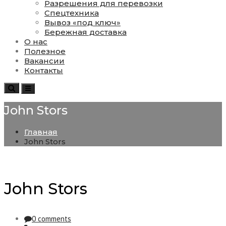
Разрешения для перевозки
Спецтехника
Вывоз «под ключ»
Бережная доставка
О нас
Полезное
Вакансии
Контакты
Search
Toggle
navigation
John Stors
Главная
John Stors
John Stors
0 comments