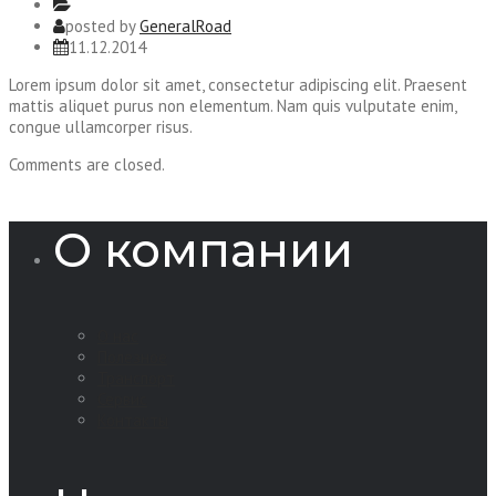
posted by
GeneralRoad
11.12.2014
Lorem ipsum dolor sit amet, consectetur adipiscing elit. Praesent
mattis aliquet purus non elementum. Nam quis vulputate enim,
congue ullamcorper risus.
Comments are closed.
О компании
О нас
Полезное
Транспорт
Сервис
Контакты